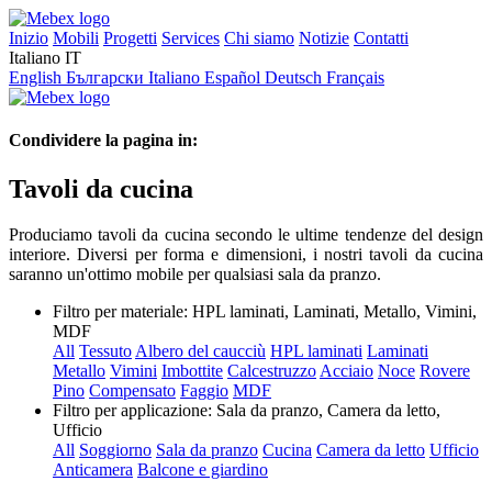
Inizio
Mobili
Progetti
Services
Chi siamo
Notizie
Contatti
Italiano
IT
English
Български
Italiano
Español
Deutsch
Français
Condividere la pagina in:
Tavoli da cucina
Produciamo tavoli da cucina secondo le ultime tendenze del design
interiore. Diversi per forma e dimensioni, i nostri tavoli da cucina
saranno un'ottimo mobile per qualsiasi sala da pranzo.
Filtro per materiale:
HPL laminati, Laminati, Metallo, Vimini,
MDF
All
Tessuto
Albero del caucciù
HPL laminati
Laminati
Metallo
Vimini
Imbottite
Calcestruzzo
Acciaio
Noce
Rovere
Pino
Compensato
Faggio
MDF
Filtro per applicazione:
Sala da pranzo, Camera da letto,
Ufficio
All
Soggiorno
Sala da pranzo
Cucina
Camera da letto
Ufficio
Anticamera
Balcone e giardino