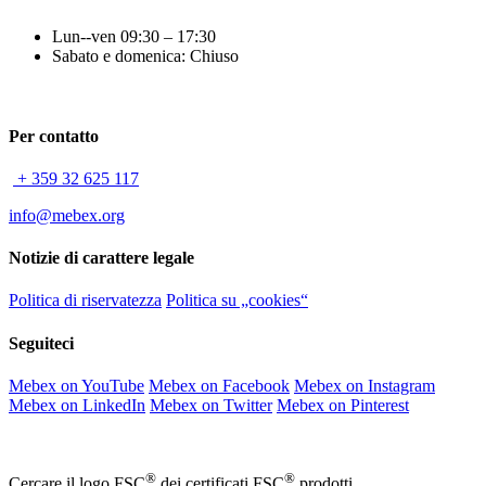
Lun--ven 09:30 – 17:30
Sabato e domenica: Chiuso
Per contatto
+ 359 32 625 117
info@mebex.org
Notizie di carattere legale
Politica di riservatezza
Politica su „cookies“
Seguiteci
Mebex on YouTube
Mebex on Facebook
Mebex on Instagram
Mebex on LinkedIn
Mebex on Twitter
Mebex on Pinterest
®
®
Cercare il logo FSC
dei certificati FSC
prodotti