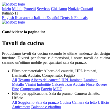
Inizio
Mobili
Progetti
Services
Chi siamo
Notizie
Contatti
Italiano
IT
English
Български
Italiano
Español
Deutsch
Français
Condividere la pagina in:
Tavoli da cucina
Produciamo tavoli da cucina secondo le ultime tendenze del design
interiore. Diversi per forma e dimensioni, i nostri tavoli da cucina
saranno un'ottimo mobile per qualsiasi sala da pranzo.
Filtro per materiale:
Albero del caucciù, HPL laminati,
Laminati, Acciaio, Compensato, Faggio
All
Tessuto
Albero del caucciù
HPL laminati
Laminati
Metallo
Vimini
Imbottite
Calcestruzzo
Acciaio
Noce
Rovere
Pino
Compensato
Faggio
MDF
Filtro per applicazione:
Sala da pranzo, Camera da letto,
Ufficio
All
Soggiorno
Sala da pranzo
Cucina
Camera da letto
Ufficio
Anticamera
Balcone e giardino