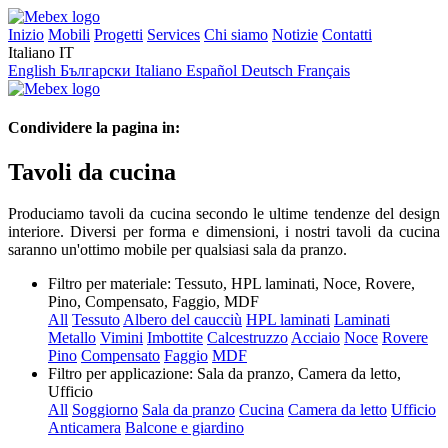
Inizio
Mobili
Progetti
Services
Chi siamo
Notizie
Contatti
Italiano
IT
English
Български
Italiano
Español
Deutsch
Français
Condividere la pagina in:
Tavoli da cucina
Produciamo tavoli da cucina secondo le ultime tendenze del design
interiore. Diversi per forma e dimensioni, i nostri tavoli da cucina
saranno un'ottimo mobile per qualsiasi sala da pranzo.
Filtro per materiale:
Tessuto, HPL laminati, Noce, Rovere,
Pino, Compensato, Faggio, MDF
All
Tessuto
Albero del caucciù
HPL laminati
Laminati
Metallo
Vimini
Imbottite
Calcestruzzo
Acciaio
Noce
Rovere
Pino
Compensato
Faggio
MDF
Filtro per applicazione:
Sala da pranzo, Camera da letto,
Ufficio
All
Soggiorno
Sala da pranzo
Cucina
Camera da letto
Ufficio
Anticamera
Balcone e giardino