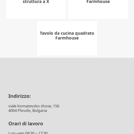
struttura a X
Farmhouse
Tavolo da cucina quadrato
Farmhouse
Indirizzo:
viale Komatevsko shose, 156
4004 Plovdiv, Bulgaria
Orari di lavoro
Lun--ven 09:30 – 17:30