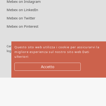
Mebex on Instagram
Mebex on LinkedIn
Mebex on Twitter
Mebex on Pinterest
Cercare il
dei
prodotti
®
®
Questo sito web utilizza i cookie per assicurarvi la
logo FSC
certificati
migliore esperienza sul nostro sito web
Dati
FSC
ulteriori
Accetto
Copyright © 2026. Mebex LTD All rights reserved
Website by