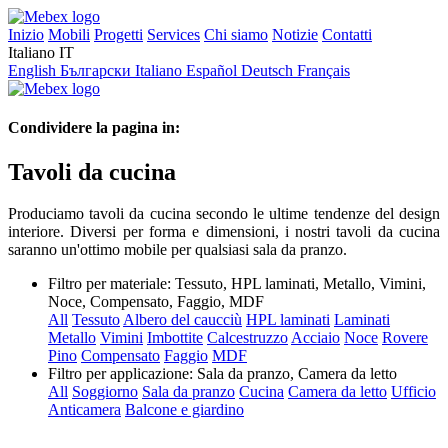
Inizio
Mobili
Progetti
Services
Chi siamo
Notizie
Contatti
Italiano
IT
English
Български
Italiano
Español
Deutsch
Français
Condividere la pagina in:
Tavoli da cucina
Produciamo tavoli da cucina secondo le ultime tendenze del design
interiore. Diversi per forma e dimensioni, i nostri tavoli da cucina
saranno un'ottimo mobile per qualsiasi sala da pranzo.
Filtro per materiale:
Tessuto, HPL laminati, Metallo, Vimini,
Noce, Compensato, Faggio, MDF
All
Tessuto
Albero del caucciù
HPL laminati
Laminati
Metallo
Vimini
Imbottite
Calcestruzzo
Acciaio
Noce
Rovere
Pino
Compensato
Faggio
MDF
Filtro per applicazione:
Sala da pranzo, Camera da letto
All
Soggiorno
Sala da pranzo
Cucina
Camera da letto
Ufficio
Anticamera
Balcone e giardino