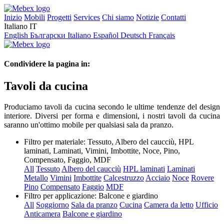
Inizio
Mobili
Progetti
Services
Chi siamo
Notizie
Contatti
Italiano
IT
English
Български
Italiano
Español
Deutsch
Français
Condividere la pagina in:
Tavoli da cucina
Produciamo tavoli da cucina secondo le ultime tendenze del design
interiore. Diversi per forma e dimensioni, i nostri tavoli da cucina
saranno un'ottimo mobile per qualsiasi sala da pranzo.
Filtro per materiale:
Tessuto, Albero del caucciù, HPL
laminati, Laminati, Vimini, Imbottite, Noce, Pino,
Compensato, Faggio, MDF
All
Tessuto
Albero del caucciù
HPL laminati
Laminati
Metallo
Vimini
Imbottite
Calcestruzzo
Acciaio
Noce
Rovere
Pino
Compensato
Faggio
MDF
Filtro per applicazione:
Balcone e giardino
All
Soggiorno
Sala da pranzo
Cucina
Camera da letto
Ufficio
Anticamera
Balcone e giardino