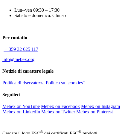
Lun--ven 09:30 – 17:30
Sabato e domenica: Chiuso
Per contatto
+ 359 32 625 117
info@mebex.org
Notizie di carattere legale
Politica di riservatezza
Politica su „cookies“
Seguiteci
Mebex on YouTube
Mebex on Facebook
Mebex on Instagram
Mebex on LinkedIn
Mebex on Twitter
Mebex on Pinterest
®
®
Cercare il logo FSC
dei certificati FSC
prodotti