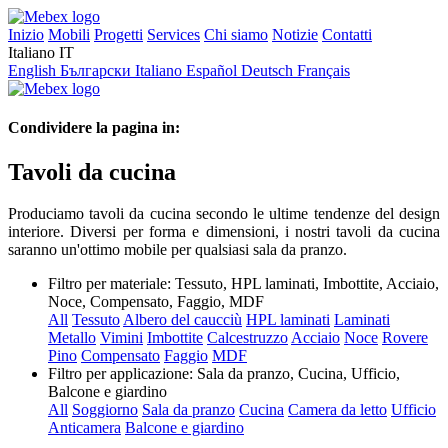
Inizio
Mobili
Progetti
Services
Chi siamo
Notizie
Contatti
Italiano
IT
English
Български
Italiano
Español
Deutsch
Français
Condividere la pagina in:
Tavoli da cucina
Produciamo tavoli da cucina secondo le ultime tendenze del design
interiore. Diversi per forma e dimensioni, i nostri tavoli da cucina
saranno un'ottimo mobile per qualsiasi sala da pranzo.
Filtro per materiale:
Tessuto, HPL laminati, Imbottite, Acciaio,
Noce, Compensato, Faggio, MDF
All
Tessuto
Albero del caucciù
HPL laminati
Laminati
Metallo
Vimini
Imbottite
Calcestruzzo
Acciaio
Noce
Rovere
Pino
Compensato
Faggio
MDF
Filtro per applicazione:
Sala da pranzo, Cucina, Ufficio,
Balcone e giardino
All
Soggiorno
Sala da pranzo
Cucina
Camera da letto
Ufficio
Anticamera
Balcone e giardino