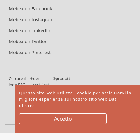
Mebex on Facebook
Mebex on Instagram
Mebex on LinkedIn
Mebex on Twitter
Mebex on Pinterest
Cercare il
dei
prodotti
®
®
logo FSC
certificati
FSC
Questo sito web utilizza i cookie per assicurarvi la
migliore esperienza sul nostro sito web
Dati
ulteriori
Accetto