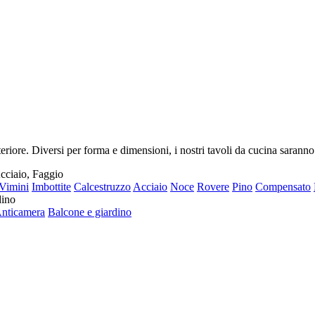
riore. Diversi per forma e dimensioni, i nostri tavoli da cucina saranno
Acciaio, Faggio
Vimini
Imbottite
Calcestruzzo
Acciaio
Noce
Rovere
Pino
Compensato
dino
nticamera
Balcone e giardino