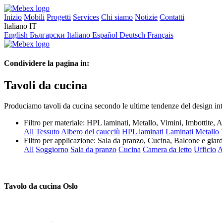
Inizio
Mobili
Progetti
Services
Chi siamo
Notizie
Contatti
Italiano
IT
English
Български
Italiano
Español
Deutsch
Français
Condividere la pagina in:
Tavoli da cucina
Produciamo tavoli da cucina secondo le ultime tendenze del design inte
Filtro per materiale:
HPL laminati, Metallo, Vimini, Imbottite, 
All
Tessuto
Albero del caucciù
HPL laminati
Laminati
Metallo
Filtro per applicazione:
Sala da pranzo, Cucina, Balcone e giar
All
Soggiorno
Sala da pranzo
Cucina
Camera da letto
Ufficio
A
Tavolo da cucina Oslo