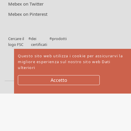
Mebex on Twitter
Mebex on Pinterest
Cercare il
dei
prodotti
®
®
logo FSC
certificati
FSC
Questo sito web utilizza i cookie per assicurarvi la
migliore esperienza sul nostro sito web
Dati
ulteriori
Accetto
Copyright © 2026. Mebex LTD All rights reserved
Website by