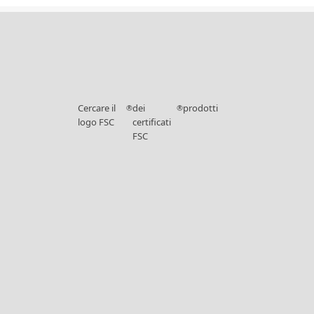
Cercare il
dei
prodotti
®
®
logo FSC
certificati
FSC