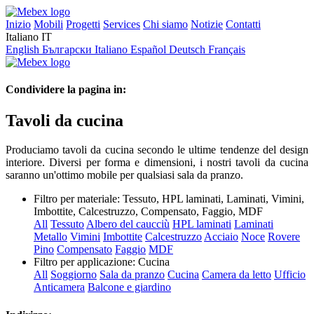
Inizio
Mobili
Progetti
Services
Chi siamo
Notizie
Contatti
Italiano
IT
English
Български
Italiano
Español
Deutsch
Français
Condividere la pagina in:
Tavoli da cucina
Produciamo tavoli da cucina secondo le ultime tendenze del design
interiore. Diversi per forma e dimensioni, i nostri tavoli da cucina
saranno un'ottimo mobile per qualsiasi sala da pranzo.
Filtro per materiale:
Tessuto, HPL laminati, Laminati, Vimini,
Imbottite, Calcestruzzo, Compensato, Faggio, MDF
All
Tessuto
Albero del caucciù
HPL laminati
Laminati
Metallo
Vimini
Imbottite
Calcestruzzo
Acciaio
Noce
Rovere
Pino
Compensato
Faggio
MDF
Filtro per applicazione:
Cucina
All
Soggiorno
Sala da pranzo
Cucina
Camera da letto
Ufficio
Anticamera
Balcone e giardino