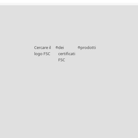
Cercare il
dei
prodotti
®
®
logo FSC
certificati
FSC