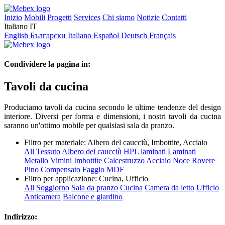
Inizio
Mobili
Progetti
Services
Chi siamo
Notizie
Contatti
Italiano
IT
English
Български
Italiano
Español
Deutsch
Français
Condividere la pagina in:
Tavoli da cucina
Produciamo tavoli da cucina secondo le ultime tendenze del design
interiore. Diversi per forma e dimensioni, i nostri tavoli da cucina
saranno un'ottimo mobile per qualsiasi sala da pranzo.
Filtro per materiale:
Albero del caucciù, Imbottite, Acciaio
All
Tessuto
Albero del caucciù
HPL laminati
Laminati
Metallo
Vimini
Imbottite
Calcestruzzo
Acciaio
Noce
Rovere
Pino
Compensato
Faggio
MDF
Filtro per applicazione:
Cucina, Ufficio
All
Soggiorno
Sala da pranzo
Cucina
Camera da letto
Ufficio
Anticamera
Balcone e giardino
Indirizzo: