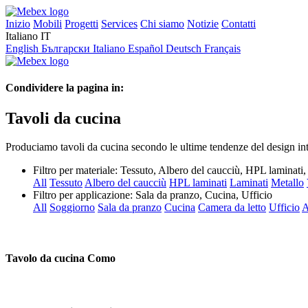
Inizio
Mobili
Progetti
Services
Chi siamo
Notizie
Contatti
Italiano
IT
English
Български
Italiano
Español
Deutsch
Français
Condividere la pagina in:
Tavoli da cucina
Produciamo tavoli da cucina secondo le ultime tendenze del design inte
Filtro per materiale:
Tessuto, Albero del caucciù, HPL lamina
All
Tessuto
Albero del caucciù
HPL laminati
Laminati
Metallo
Filtro per applicazione:
Sala da pranzo, Cucina, Ufficio
All
Soggiorno
Sala da pranzo
Cucina
Camera da letto
Ufficio
A
Tavolo da cucina Como