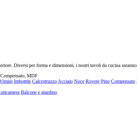
riore. Diversi per forma e dimensioni, i nostri tavoli da cucina saranno
ti, Compensato, MDF
Vimini
Imbottite
Calcestruzzo
Acciaio
Noce
Rovere
Pino
Compensato
nticamera
Balcone e giardino