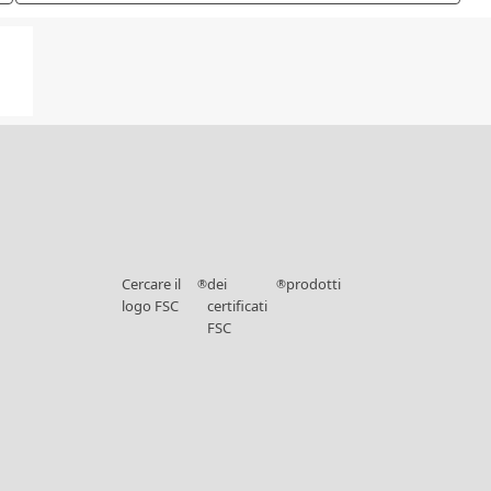
Cercare il
dei
prodotti
®
®
logo FSC
certificati
FSC