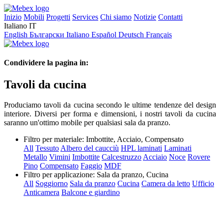
Inizio
Mobili
Progetti
Services
Chi siamo
Notizie
Contatti
Italiano
IT
English
Български
Italiano
Español
Deutsch
Français
Condividere la pagina in:
Tavoli da cucina
Produciamo tavoli da cucina secondo le ultime tendenze del design
interiore. Diversi per forma e dimensioni, i nostri tavoli da cucina
saranno un'ottimo mobile per qualsiasi sala da pranzo.
Filtro per materiale:
Imbottite, Acciaio, Compensato
All
Tessuto
Albero del caucciù
HPL laminati
Laminati
Metallo
Vimini
Imbottite
Calcestruzzo
Acciaio
Noce
Rovere
Pino
Compensato
Faggio
MDF
Filtro per applicazione:
Sala da pranzo, Cucina
All
Soggiorno
Sala da pranzo
Cucina
Camera da letto
Ufficio
Anticamera
Balcone e giardino