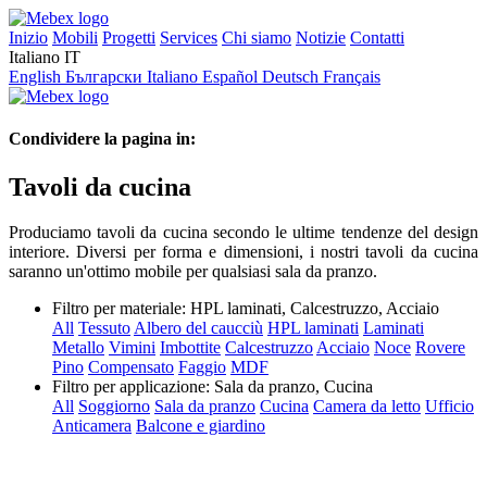
Inizio
Mobili
Progetti
Services
Chi siamo
Notizie
Contatti
Italiano
IT
English
Български
Italiano
Español
Deutsch
Français
Condividere la pagina in:
Tavoli da cucina
Produciamo tavoli da cucina secondo le ultime tendenze del design
interiore. Diversi per forma e dimensioni, i nostri tavoli da cucina
saranno un'ottimo mobile per qualsiasi sala da pranzo.
Filtro per materiale:
HPL laminati, Calcestruzzo, Acciaio
All
Tessuto
Albero del caucciù
HPL laminati
Laminati
Metallo
Vimini
Imbottite
Calcestruzzo
Acciaio
Noce
Rovere
Pino
Compensato
Faggio
MDF
Filtro per applicazione:
Sala da pranzo, Cucina
All
Soggiorno
Sala da pranzo
Cucina
Camera da letto
Ufficio
Anticamera
Balcone e giardino