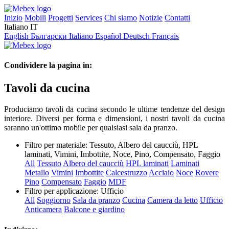
Inizio
Mobili
Progetti
Services
Chi siamo
Notizie
Contatti
Italiano
IT
English
Български
Italiano
Español
Deutsch
Français
Condividere la pagina in:
Tavoli da cucina
Produciamo tavoli da cucina secondo le ultime tendenze del design
interiore. Diversi per forma e dimensioni, i nostri tavoli da cucina
saranno un'ottimo mobile per qualsiasi sala da pranzo.
Filtro per materiale:
Tessuto, Albero del caucciù, HPL
laminati, Vimini, Imbottite, Noce, Pino, Compensato, Faggio
All
Tessuto
Albero del caucciù
HPL laminati
Laminati
Metallo
Vimini
Imbottite
Calcestruzzo
Acciaio
Noce
Rovere
Pino
Compensato
Faggio
MDF
Filtro per applicazione:
Ufficio
All
Soggiorno
Sala da pranzo
Cucina
Camera da letto
Ufficio
Anticamera
Balcone e giardino