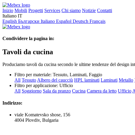
Inizio
Mobili
Progetti
Services
Chi siamo
Notizie
Contatti
Italiano
IT
English
Български
Italiano
Español
Deutsch
Français
Condividere la pagina in:
Tavoli da cucina
Produciamo tavoli da cucina secondo le ultime tendenze del design inte
Filtro per materiale:
Tessuto, Laminati, Faggio
All
Tessuto
Albero del caucciù
HPL laminati
Laminati
Metallo
Filtro per applicazione:
Ufficio
All
Soggiorno
Sala da pranzo
Cucina
Camera da letto
Ufficio
A
Indirizzo:
viale Komatevsko shose, 156
4004 Plovdiv, Bulgaria