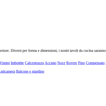
riore. Diversi per forma e dimensioni, i nostri tavoli da cucina saranno
Vimini
Imbottite
Calcestruzzo
Acciaio
Noce
Rovere
Pino
Compensato
nticamera
Balcone e giardino