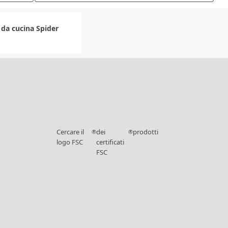
 da cucina Spider
Cercare il
dei
prodotti
®
®
logo FSC
certificati
FSC