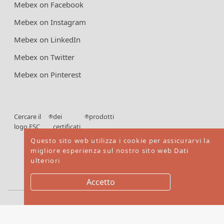
Mebex on Facebook
Mebex on Instagram
Mebex on LinkedIn
Mebex on Twitter
Mebex on Pinterest
Cercare il
dei
prodotti
®
®
logo FSC
certificati
FSC
Questo sito web utilizza i cookie per assicurarvi la
migliore esperienza sul nostro sito web
Dati
ulteriori
Accetto
Copyright © 2026. Mebex LTD All rights reserved
Website by