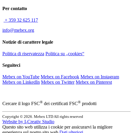
Per contatto
+ 359 32 625 117
info@mebex.org
Notizie di carattere legale
Politica di riservatezza
Politica su „cookies“
Seguiteci
Mebex on YouTube
Mebex on Facebook
Mebex on Instagram
Mebex on LinkedIn
Mebex on Twitter
Mebex on Pinterest
®
®
Cercare il logo FSC
dei certificati FSC
prodotti
Copyright © 2026. Mebex LTD All rights reserved
Website by
I-Creativ Studio
Questo sito web utilizza i cookie per assicurarvi la migliore
esperienza sul nostro sito web
Dati ulteriori