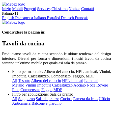
Inizio
Mobili
Progetti
Services
Chi siamo
Notizie
Contatti
Italiano
IT
English
Български
Italiano
Español
Deutsch
Français
Condividere la pagina in:
Tavoli da cucina
Produciamo tavoli da cucina secondo le ultime tendenze del design
interiore. Diversi per forma e dimensioni, i nostri tavoli da cucina
saranno un'ottimo mobile per qualsiasi sala da pranzo.
Filtro per materiale:
Albero del caucciù, HPL laminati, Vimini,
Imbottite, Calcestruzzo, Compensato, Faggio, MDF
All
Tessuto
Albero del caucciù
HPL laminati
Laminati
Metallo
Vimini
Imbottite
Calcestruzzo
Acciaio
Noce
Rovere
Pino
Compensato
Faggio
MDF
Filtro per applicazione:
Sala da pranzo
All
Soggiorno
Sala da pranzo
Cucina
Camera da letto
Ufficio
Anticamera
Balcone e giardino