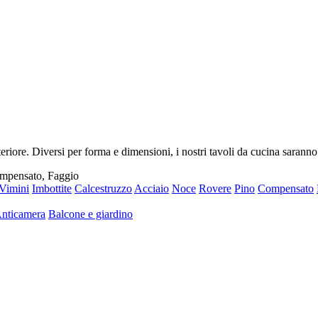
riore. Diversi per forma e dimensioni, i nostri tavoli da cucina saranno
ompensato, Faggio
Vimini
Imbottite
Calcestruzzo
Acciaio
Noce
Rovere
Pino
Compensato
nticamera
Balcone e giardino