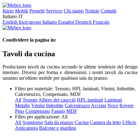
Inizio
Mobili
Progetti
Services
Chi siamo
Notizie
Contatti
Italiano
IT
English
Български
Italiano
Español
Deutsch
Français
Condividere la pagina in:
Tavoli da cucina
Produciamo tavoli da cucina secondo le ultime tendenze del design
interiore. Diversi per forma e dimensioni, i nostri tavoli da cucina
saranno un'ottimo mobile per qualsiasi sala da pranzo.
Filtro per materiale:
Tessuto, HPL laminati, Vimini, Imbottite,
Calcestruzzo, Compensato, MDF
All
Tessuto
Albero del caucciù
HPL laminati
Laminati
Metallo
Vimini
Imbottite
Calcestruzzo
Acciaio
Noce
Rovere
Pino
Compensato
Faggio
MDF
Filtro per applicazione:
All
All
Soggiorno
Sala da pranzo
Cucina
Camera da letto
Ufficio
Anticamera
Balcone e giardino