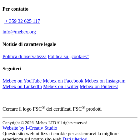
Per contatto
+ 359 32 625 117
info@mebex.org
Notizie di carattere legale
Politica di riservatezza
Politica su „cookies“
Seguiteci
Mebex on YouTube
Mebex on Facebook
Mebex on Instagram
Mebex on LinkedIn
Mebex on Twitter
Mebex on Pinterest
®
®
Cercare il logo FSC
dei certificati FSC
prodotti
Copyright © 2026. Mebex LTD All rights reserved
Website by
I-Creativ Studio
Questo sito web utilizza i cookie per assicurarvi la migliore
esperienza sul nostro sito web
Dati ulteriori