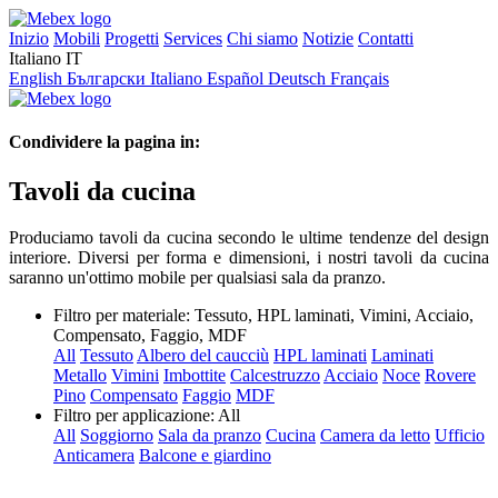
Inizio
Mobili
Progetti
Services
Chi siamo
Notizie
Contatti
Italiano
IT
English
Български
Italiano
Español
Deutsch
Français
Condividere la pagina in:
Tavoli da cucina
Produciamo tavoli da cucina secondo le ultime tendenze del design
interiore. Diversi per forma e dimensioni, i nostri tavoli da cucina
saranno un'ottimo mobile per qualsiasi sala da pranzo.
Filtro per materiale:
Tessuto, HPL laminati, Vimini, Acciaio,
Compensato, Faggio, MDF
All
Tessuto
Albero del caucciù
HPL laminati
Laminati
Metallo
Vimini
Imbottite
Calcestruzzo
Acciaio
Noce
Rovere
Pino
Compensato
Faggio
MDF
Filtro per applicazione:
All
All
Soggiorno
Sala da pranzo
Cucina
Camera da letto
Ufficio
Anticamera
Balcone e giardino