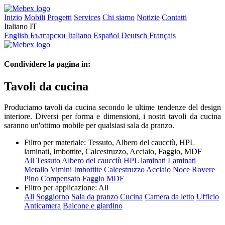
Inizio
Mobili
Progetti
Services
Chi siamo
Notizie
Contatti
Italiano
IT
English
Български
Italiano
Español
Deutsch
Français
Condividere la pagina in:
Tavoli da cucina
Produciamo tavoli da cucina secondo le ultime tendenze del design
interiore. Diversi per forma e dimensioni, i nostri tavoli da cucina
saranno un'ottimo mobile per qualsiasi sala da pranzo.
Filtro per materiale:
Tessuto, Albero del caucciù, HPL
laminati, Imbottite, Calcestruzzo, Acciaio, Faggio, MDF
All
Tessuto
Albero del caucciù
HPL laminati
Laminati
Metallo
Vimini
Imbottite
Calcestruzzo
Acciaio
Noce
Rovere
Pino
Compensato
Faggio
MDF
Filtro per applicazione:
All
All
Soggiorno
Sala da pranzo
Cucina
Camera da letto
Ufficio
Anticamera
Balcone e giardino