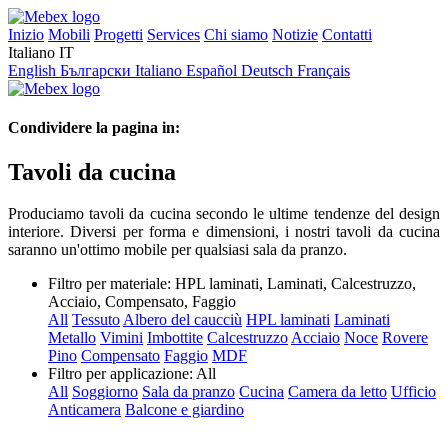
Inizio
Mobili
Progetti
Services
Chi siamo
Notizie
Contatti
Italiano
IT
English
Български
Italiano
Español
Deutsch
Français
Condividere la pagina in:
Tavoli da cucina
Produciamo tavoli da cucina secondo le ultime tendenze del design
interiore. Diversi per forma e dimensioni, i nostri tavoli da cucina
saranno un'ottimo mobile per qualsiasi sala da pranzo.
Filtro per materiale:
HPL laminati, Laminati, Calcestruzzo,
Acciaio, Compensato, Faggio
All
Tessuto
Albero del caucciù
HPL laminati
Laminati
Metallo
Vimini
Imbottite
Calcestruzzo
Acciaio
Noce
Rovere
Pino
Compensato
Faggio
MDF
Filtro per applicazione:
All
All
Soggiorno
Sala da pranzo
Cucina
Camera da letto
Ufficio
Anticamera
Balcone e giardino