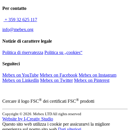
Per contatto
+ 359 32 625 117
info@mebex.org
Notizie di carattere legale
Politica di riservatezza
Politica su „cookies“
Seguiteci
Mebex on YouTube
Mebex on Facebook
Mebex on Instagram
Mebex on LinkedIn
Mebex on Twitter
Mebex on Pinterest
®
®
Cercare il logo FSC
dei certificati FSC
prodotti
Copyright © 2026. Mebex LTD All rights reserved
Website by
I-Creativ Studio
Questo sito web utilizza i cookie per assicurarvi la migliore
esperienza sul nostro sito web
Dati ulteriori