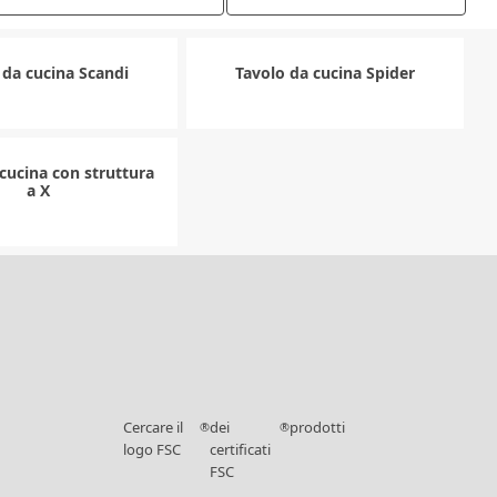
 da cucina Scandi
Tavolo da cucina Spider
cucina con struttura
a X
Cercare il
dei
prodotti
®
®
logo FSC
certificati
FSC