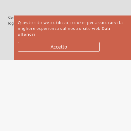
Cercare il
dei
prodotti
®
®
Questo sito web utilizza i cookie per assicurarvi la
logo FSC
certificati
migliore esperienza sul nostro sito web
Dati
FSC
ulteriori
Accetto
Copyright © 2026. Mebex LTD All rights reserved
Website by