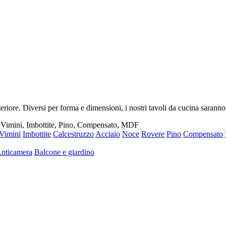
riore. Diversi per forma e dimensioni, i nostri tavoli da cucina saranno
, Vimini, Imbottite, Pino, Compensato, MDF
Vimini
Imbottite
Calcestruzzo
Acciaio
Noce
Rovere
Pino
Compensato
nticamera
Balcone e giardino