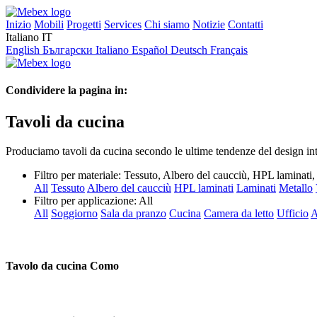
Inizio
Mobili
Progetti
Services
Chi siamo
Notizie
Contatti
Italiano
IT
English
Български
Italiano
Español
Deutsch
Français
Condividere la pagina in:
Tavoli da cucina
Produciamo tavoli da cucina secondo le ultime tendenze del design inte
Filtro per materiale:
Tessuto, Albero del caucciù, HPL laminati
All
Tessuto
Albero del caucciù
HPL laminati
Laminati
Metallo
Filtro per applicazione:
All
All
Soggiorno
Sala da pranzo
Cucina
Camera da letto
Ufficio
A
Tavolo da cucina Como