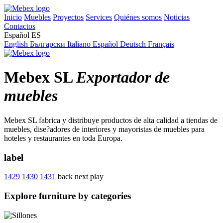
Inicio
Muebles
Proyectos
Services
Quiénes somos
Noticias
Contactos
Español
ES
English
Български
Italiano
Español
Deutsch
Français
Mebex SL
Exportador de
muebles
Mebex SL fabrica y distribuye productos de alta calidad a tiendas de
muebles, dise?adores de interiores y mayoristas de muebles para
hoteles y restaurantes en toda Europa.
label
1429
1430
1431
back
next
play
Explore furniture by categories