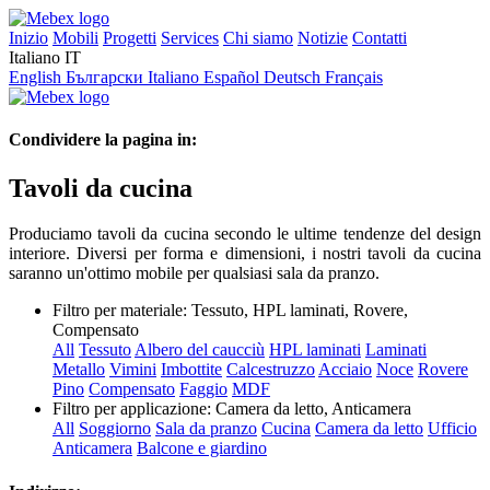
Inizio
Mobili
Progetti
Services
Chi siamo
Notizie
Contatti
Italiano
IT
English
Български
Italiano
Español
Deutsch
Français
Condividere la pagina in:
Tavoli da cucina
Produciamo tavoli da cucina secondo le ultime tendenze del design
interiore. Diversi per forma e dimensioni, i nostri tavoli da cucina
saranno un'ottimo mobile per qualsiasi sala da pranzo.
Filtro per materiale:
Tessuto, HPL laminati, Rovere,
Compensato
All
Tessuto
Albero del caucciù
HPL laminati
Laminati
Metallo
Vimini
Imbottite
Calcestruzzo
Acciaio
Noce
Rovere
Pino
Compensato
Faggio
MDF
Filtro per applicazione:
Camera da letto, Anticamera
All
Soggiorno
Sala da pranzo
Cucina
Camera da letto
Ufficio
Anticamera
Balcone e giardino