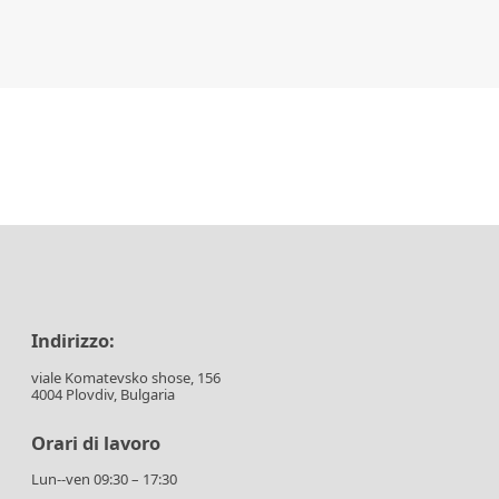
Indirizzo:
viale Komatevsko shose, 156
4004 Plovdiv, Bulgaria
Orari di lavoro
Lun--ven 09:30 – 17:30