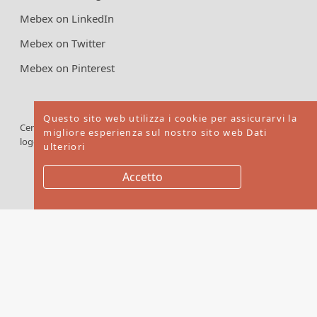
Mebex on LinkedIn
Mebex on Twitter
Mebex on Pinterest
Questo sito web utilizza i cookie per assicurarvi la
Cercare il
dei
prodotti
®
®
migliore esperienza sul nostro sito web
Dati
logo FSC
certificati
ulteriori
FSC
Accetto
Copyright © 2026. Mebex LTD All rights reserved
Website by