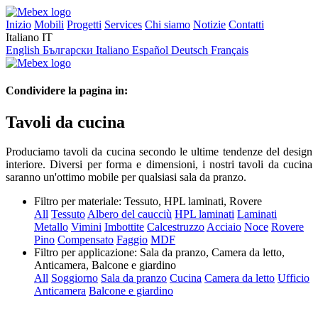
Inizio
Mobili
Progetti
Services
Chi siamo
Notizie
Contatti
Italiano
IT
English
Български
Italiano
Español
Deutsch
Français
Condividere la pagina in:
Tavoli da cucina
Produciamo tavoli da cucina secondo le ultime tendenze del design
interiore. Diversi per forma e dimensioni, i nostri tavoli da cucina
saranno un'ottimo mobile per qualsiasi sala da pranzo.
Filtro per materiale:
Tessuto, HPL laminati, Rovere
All
Tessuto
Albero del caucciù
HPL laminati
Laminati
Metallo
Vimini
Imbottite
Calcestruzzo
Acciaio
Noce
Rovere
Pino
Compensato
Faggio
MDF
Filtro per applicazione:
Sala da pranzo, Camera da letto,
Anticamera, Balcone e giardino
All
Soggiorno
Sala da pranzo
Cucina
Camera da letto
Ufficio
Anticamera
Balcone e giardino