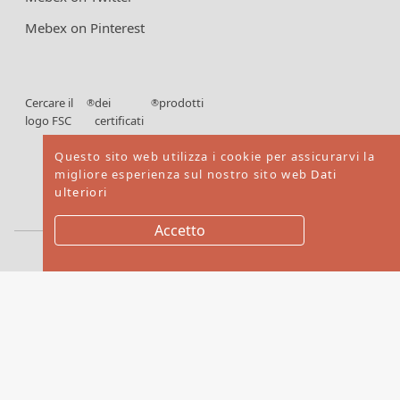
Mebex on Pinterest
Cercare il
dei
prodotti
®
®
logo FSC
certificati
FSC
Questo sito web utilizza i cookie per assicurarvi la
migliore esperienza sul nostro sito web
Dati
ulteriori
Accetto
Copyright © 2026. Mebex LTD All rights reserved
Website by