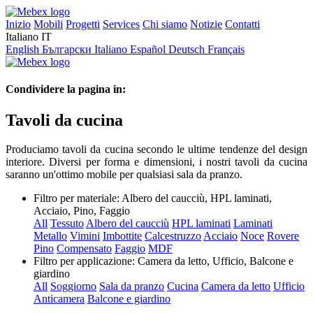
Inizio
Mobili
Progetti
Services
Chi siamo
Notizie
Contatti
Italiano
IT
English
Български
Italiano
Español
Deutsch
Français
Condividere la pagina in:
Tavoli da cucina
Produciamo tavoli da cucina secondo le ultime tendenze del design
interiore. Diversi per forma e dimensioni, i nostri tavoli da cucina
saranno un'ottimo mobile per qualsiasi sala da pranzo.
Filtro per materiale:
Albero del caucciù, HPL laminati,
Acciaio, Pino, Faggio
All
Tessuto
Albero del caucciù
HPL laminati
Laminati
Metallo
Vimini
Imbottite
Calcestruzzo
Acciaio
Noce
Rovere
Pino
Compensato
Faggio
MDF
Filtro per applicazione:
Camera da letto, Ufficio, Balcone e
giardino
All
Soggiorno
Sala da pranzo
Cucina
Camera da letto
Ufficio
Anticamera
Balcone e giardino