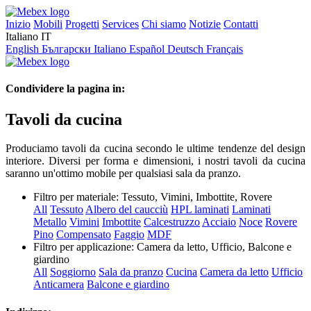
Inizio
Mobili
Progetti
Services
Chi siamo
Notizie
Contatti
Italiano
IT
English
Български
Italiano
Español
Deutsch
Français
Condividere la pagina in:
Tavoli da cucina
Produciamo tavoli da cucina secondo le ultime tendenze del design
interiore. Diversi per forma e dimensioni, i nostri tavoli da cucina
saranno un'ottimo mobile per qualsiasi sala da pranzo.
Filtro per materiale:
Tessuto, Vimini, Imbottite, Rovere
All
Tessuto
Albero del caucciù
HPL laminati
Laminati
Metallo
Vimini
Imbottite
Calcestruzzo
Acciaio
Noce
Rovere
Pino
Compensato
Faggio
MDF
Filtro per applicazione:
Camera da letto, Ufficio, Balcone e
giardino
All
Soggiorno
Sala da pranzo
Cucina
Camera da letto
Ufficio
Anticamera
Balcone e giardino