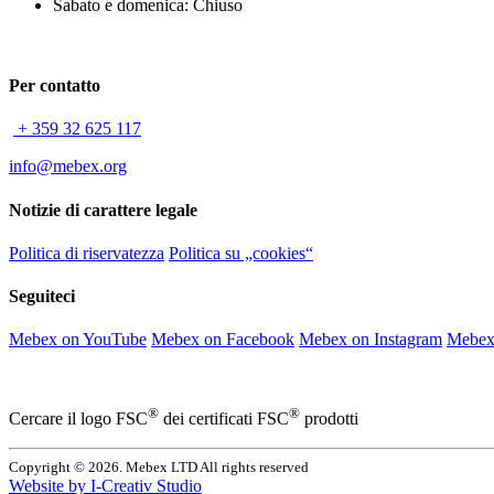
Sabato e domenica: Chiuso
Per contatto
+ 359 32 625 117
info@mebex.org
Notizie di carattere legale
Politica di riservatezza
Politica su „cookies“
Seguiteci
Mebex on YouTube
Mebex on Facebook
Mebex on Instagram
Mebex
®
®
Cercare il logo FSC
dei certificati FSC
prodotti
Copyright © 2026. Mebex LTD All rights reserved
Website by
I-Creativ Studio