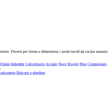
riore. Diversi per forma e dimensioni, i nostri tavoli da cucina saranno
Vimini
Imbottite
Calcestruzzo
Acciaio
Noce
Rovere
Pino
Compensato
o
nticamera
Balcone e giardino