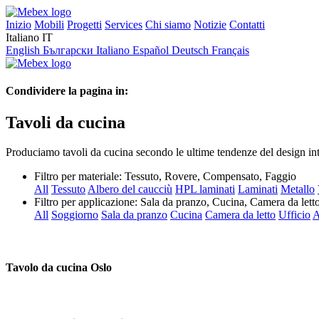
Inizio
Mobili
Progetti
Services
Chi siamo
Notizie
Contatti
Italiano
IT
English
Български
Italiano
Español
Deutsch
Français
Condividere la pagina in:
Tavoli da cucina
Produciamo tavoli da cucina secondo le ultime tendenze del design inte
Filtro per materiale:
Tessuto, Rovere, Compensato, Faggio
All
Tessuto
Albero del caucciù
HPL laminati
Laminati
Metallo
Filtro per applicazione:
Sala da pranzo, Cucina, Camera da lett
All
Soggiorno
Sala da pranzo
Cucina
Camera da letto
Ufficio
A
Tavolo da cucina Oslo