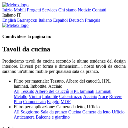
Inizio
Mobili
Progetti
Services
Chi siamo
Notizie
Contatti
Italiano
IT
English
Български
Italiano
Español
Deutsch
Français
Condividere la pagina in:
Tavoli da cucina
Produciamo tavoli da cucina secondo le ultime tendenze del design
interiore. Diversi per forma e dimensioni, i nostri tavoli da cucina
saranno un'ottimo mobile per qualsiasi sala da pranzo.
Filtro per materiale:
Tessuto, Albero del caucciù, HPL
laminati, Imbottite, Acciaio
All
Tessuto
Albero del caucciù
HPL laminati
Laminati
Metallo
Vimini
Imbottite
Calcestruzzo
Acciaio
Noce
Rovere
Pino
Compensato
Faggio
MDF
Filtro per applicazione:
Camera da letto, Ufficio
All
Soggiorno
Sala da pranzo
Cucina
Camera da letto
Ufficio
Anticamera
Balcone e giardino