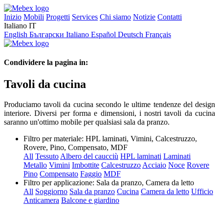
Inizio
Mobili
Progetti
Services
Chi siamo
Notizie
Contatti
Italiano
IT
English
Български
Italiano
Español
Deutsch
Français
Condividere la pagina in:
Tavoli da cucina
Produciamo tavoli da cucina secondo le ultime tendenze del design
interiore. Diversi per forma e dimensioni, i nostri tavoli da cucina
saranno un'ottimo mobile per qualsiasi sala da pranzo.
Filtro per materiale:
HPL laminati, Vimini, Calcestruzzo,
Rovere, Pino, Compensato, MDF
All
Tessuto
Albero del caucciù
HPL laminati
Laminati
Metallo
Vimini
Imbottite
Calcestruzzo
Acciaio
Noce
Rovere
Pino
Compensato
Faggio
MDF
Filtro per applicazione:
Sala da pranzo, Camera da letto
All
Soggiorno
Sala da pranzo
Cucina
Camera da letto
Ufficio
Anticamera
Balcone e giardino