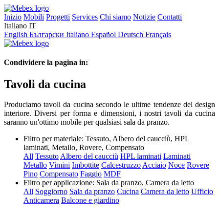
Inizio
Mobili
Progetti
Services
Chi siamo
Notizie
Contatti
Italiano
IT
English
Български
Italiano
Español
Deutsch
Français
Condividere la pagina in:
Tavoli da cucina
Produciamo tavoli da cucina secondo le ultime tendenze del design
interiore. Diversi per forma e dimensioni, i nostri tavoli da cucina
saranno un'ottimo mobile per qualsiasi sala da pranzo.
Filtro per materiale:
Tessuto, Albero del caucciù, HPL
laminati, Metallo, Rovere, Compensato
All
Tessuto
Albero del caucciù
HPL laminati
Laminati
Metallo
Vimini
Imbottite
Calcestruzzo
Acciaio
Noce
Rovere
Pino
Compensato
Faggio
MDF
Filtro per applicazione:
Sala da pranzo, Camera da letto
All
Soggiorno
Sala da pranzo
Cucina
Camera da letto
Ufficio
Anticamera
Balcone e giardino