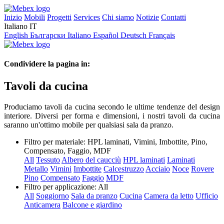
Inizio
Mobili
Progetti
Services
Chi siamo
Notizie
Contatti
Italiano
IT
English
Български
Italiano
Español
Deutsch
Français
Condividere la pagina in:
Tavoli da cucina
Produciamo tavoli da cucina secondo le ultime tendenze del design
interiore. Diversi per forma e dimensioni, i nostri tavoli da cucina
saranno un'ottimo mobile per qualsiasi sala da pranzo.
Filtro per materiale:
HPL laminati, Vimini, Imbottite, Pino,
Compensato, Faggio, MDF
All
Tessuto
Albero del caucciù
HPL laminati
Laminati
Metallo
Vimini
Imbottite
Calcestruzzo
Acciaio
Noce
Rovere
Pino
Compensato
Faggio
MDF
Filtro per applicazione:
All
All
Soggiorno
Sala da pranzo
Cucina
Camera da letto
Ufficio
Anticamera
Balcone e giardino