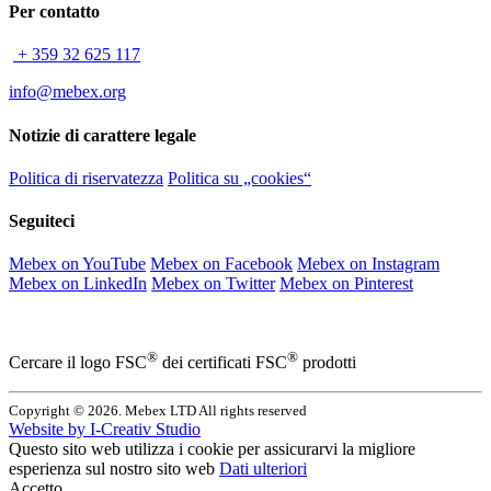
Per contatto
+ 359 32 625 117
info@mebex.org
Notizie di carattere legale
Politica di riservatezza
Politica su „cookies“
Seguiteci
Mebex on YouTube
Mebex on Facebook
Mebex on Instagram
Mebex on LinkedIn
Mebex on Twitter
Mebex on Pinterest
®
®
Cercare il logo FSC
dei certificati FSC
prodotti
Copyright © 2026. Mebex LTD All rights reserved
Website by
I-Creativ Studio
Questo sito web utilizza i cookie per assicurarvi la migliore
esperienza sul nostro sito web
Dati ulteriori
Accetto