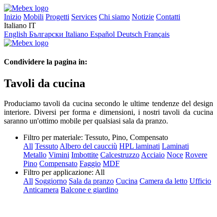
Inizio
Mobili
Progetti
Services
Chi siamo
Notizie
Contatti
Italiano
IT
English
Български
Italiano
Español
Deutsch
Français
Condividere la pagina in:
Tavoli da cucina
Produciamo tavoli da cucina secondo le ultime tendenze del design
interiore. Diversi per forma e dimensioni, i nostri tavoli da cucina
saranno un'ottimo mobile per qualsiasi sala da pranzo.
Filtro per materiale:
Tessuto, Pino, Compensato
All
Tessuto
Albero del caucciù
HPL laminati
Laminati
Metallo
Vimini
Imbottite
Calcestruzzo
Acciaio
Noce
Rovere
Pino
Compensato
Faggio
MDF
Filtro per applicazione:
All
All
Soggiorno
Sala da pranzo
Cucina
Camera da letto
Ufficio
Anticamera
Balcone e giardino