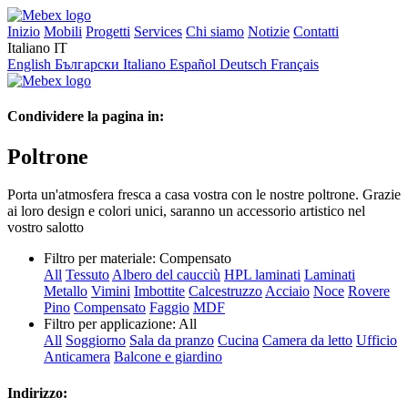
Inizio
Mobili
Progetti
Services
Chi siamo
Notizie
Contatti
Italiano
IT
English
Български
Italiano
Español
Deutsch
Français
Condividere la pagina in:
Poltrone
Porta un'atmosfera fresca a casa vostra con le nostre poltrone. Grazie
ai loro design e colori unici, saranno un accessorio artistico nel
vostro salotto
Filtro per materiale:
Compensato
All
Tessuto
Albero del caucciù
HPL laminati
Laminati
Metallo
Vimini
Imbottite
Calcestruzzo
Acciaio
Noce
Rovere
Pino
Compensato
Faggio
MDF
Filtro per applicazione:
All
All
Soggiorno
Sala da pranzo
Cucina
Camera da letto
Ufficio
Anticamera
Balcone e giardino
Indirizzo: